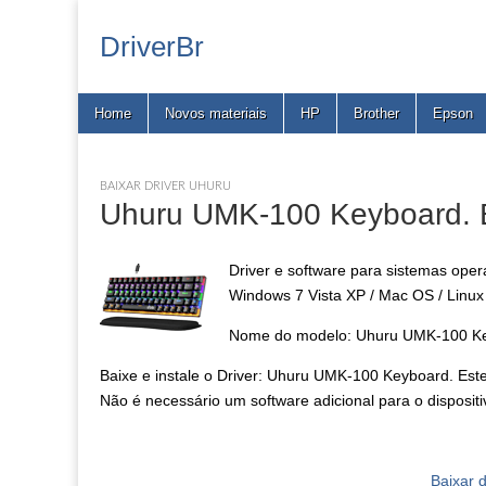
DriverBr
Main
Skip
Home
Novos materiais
HP
Brother
Epson
menu
to
content
BAIXAR DRIVER UHURU
Uhuru UMK-100 Keyboard. B
Driver e software para sistemas ope
Windows 7 Vista XP / Mac OS / Linux
Nome do modelo: Uhuru UMK-100 K
Baixe e instale o Driver: Uhuru UMK-100 Keyboard. Este 
Não é necessário um software adicional para o dispositi
Baixar d