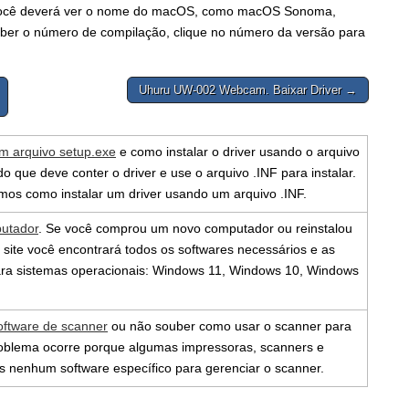
. Você deverá ver o nome do macOS, como macOS Sonoma,
ber o número de compilação, clique no número da versão para
Uhuru UW-002 Webcam. Baixar Driver →
um arquivo setup.exe
e como instalar o driver usando o arquivo
o que deve conter o driver e use o arquivo .INF para instalar.
mos como instalar um driver usando um arquivo .INF.
putador
. Se você comprou um novo computador ou reinstalou
 site você encontrará todos os softwares necessários e as
 para sistemas operacionais: Windows 11, Windows 10, Windows
oftware de scanner
ou não souber como usar o scanner para
problema ocorre porque algumas impressoras, scanners e
as nenhum software específico para gerenciar o scanner.