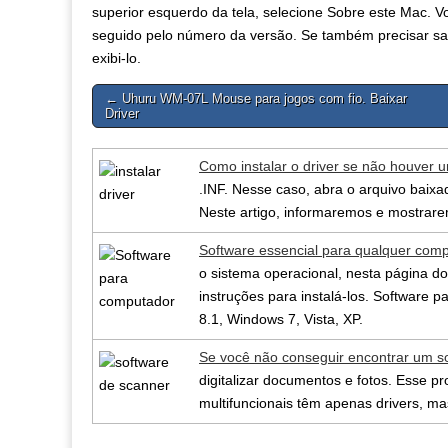
superior esquerdo da tela, selecione Sobre este Mac
seguido pelo número da versão. Se também precisar sa
exibi-lo.
Post
← Uhuru WM-07L Mouse para jogos com fio. Baixar
Driver
navigation
Como instalar o driver se não houver 
.INF. Nesse caso, abra o arquivo baixad
Neste artigo, informaremos e mostrare
Software essencial para qualquer com
o sistema operacional, nesta página do
instruções para instalá-los. Software
8.1, Windows 7, Vista, XP.
Se você não conseguir encontrar um s
digitalizar documentos e fotos. Esse 
multifuncionais têm apenas drivers, m