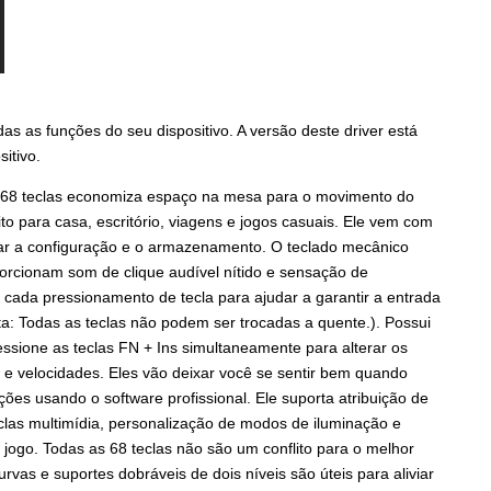
as as funções do seu dispositivo. A versão deste driver está
itivo.
e 68 teclas economiza espaço na mesa para o movimento do
ito para casa, escritório, viagens e jogos casuais. Ele vem com
itar a configuração e o armazenamento. O teclado mecânico
porcionam som de clique audível nítido e sensação de
m cada pressionamento de tecla para ajudar a garantir a entrada
ota: Todas as teclas não podem ser trocadas a quente.). Possui
ressione as teclas FN + Ins simultaneamente para alterar os
o e velocidades. Eles vão deixar você se sentir bem quando
ções usando o software profissional. Ele suporta atribuição de
eclas multimídia, personalização de modos de iluminação e
e jogo. Todas as 68 teclas não são um conflito para o melhor
s e suportes dobráveis ​​de dois níveis são úteis para aliviar