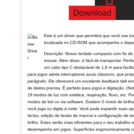
Este é um driver que permitirá que você use tod
localizada no CD-ROM que acompanha o dispos
Descrição: Nosso teclado compacto com fio d
mouse. Além disso, é fácil de transportar. Perfe
um cabo tipo C destacável de 1,8 m para facil
para jogos adota interruptores azuis clássicos, que pro
parágrafo. Ele oferecerá um excelente feedback tátil e
de dados precisa. É perfeito para jogos e digitação. (N
19 modos de luz com estática, respiração, fluxo, etc. P
modos de led ou via software. Existem 5 níveis de brilh
você joga ou digita à noite. Você pode expandir suas op
teclas, edição de teclas de macros e configuração de t
brilho. Estes serão mais eficientes para o seu trabalho 
desempenho em jogos. Superfícies ergonomicamente curva