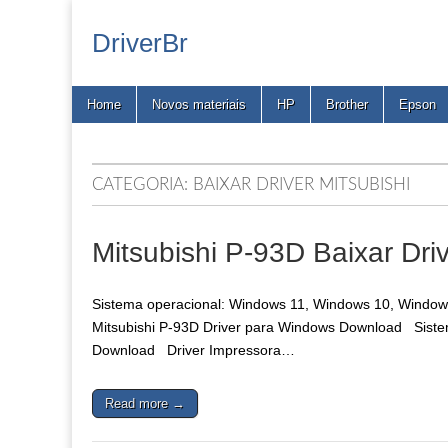
DriverBr
Main
Skip
Home
Novos materiais
HP
Brother
Epson
menu
to
content
CATEGORIA:
BAIXAR DRIVER MITSUBISHI
Mitsubishi P-93D Baixar Dri
Sistema operacional: Windows 11, Windows 10, Windows 
Mitsubishi P-93D Driver para Windows Download Sistem
Download Driver Impressora…
Read more →