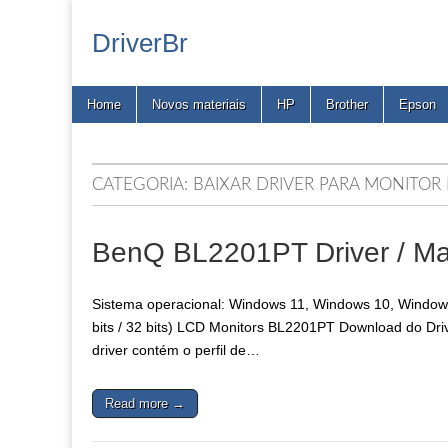
DriverBr
Main
Skip
Home
Novos materiais
HP
Brother
Epson
menu
to
content
CATEGORIA:
BAIXAR DRIVER PARA MONITOR
BenQ BL2201PT Driver / Ma
Sistema operacional: Windows 11, Windows 10, Window
bits / 32 bits) LCD Monitors BL2201PT Download do Dr
driver contém o perfil de…
Read more →